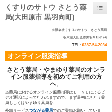
くすりのサトウ さとう薬
局(大田原市 黒羽向町)
ホーム
当薬局について
有限会社くすりのサトウ さとう薬局
栃木県大田原市黒羽向町447-6
漢方相談
TEL:
0287-54-2034
会社案内
オンライン服薬指導
店舗案内
オンライン服薬指導
さとう薬局・やまゆり薬局のオンラ
イン服薬指導を初めてご利用の方
へ
。
当薬局におけるオンライン服薬指導はＬＩＮＥによるビ
デオ通話によって行われますので、まず最初にさとう薬
局もしくはやまゆり薬局を、
外部サービス
つながる薬局
でのご登録お願いしていま